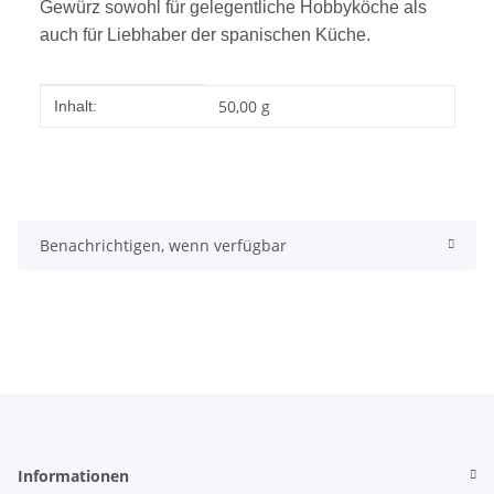
Gewürz sowohl für gelegentliche Hobbyköche als
auch für Liebhaber der spanischen Küche.
Produkteigenschaft
Wert
50,00 g
Inhalt:
Benachrichtigen, wenn verfügbar
Informationen