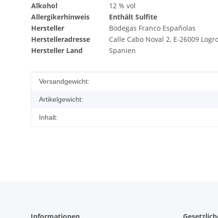
Alkohol
12 % vol
Allergikerhinweis
Enthält Sulfite
Hersteller
Bodegas Franco Españolas
Herstelleradresse
Calle Cabo Noval 2, E-26009 Logr
Hersteller Land
Spanien
Produkteigenschaft
Wert
Versandgewicht:
Artikelgewicht:
Inhalt:
Informationen
Gesetzlic