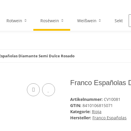
Rotwein
Roséwein
Weißwein
Sekt & C
Españolas Diamante Semi Dulce Rosado
Franco Españolas 
Artikelnummer:
CV10081
GTIN:
8410106815071
Kategorie:
Rioja
Hersteller:
Franco Españolas