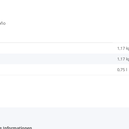
oño
1,17 k
1,17
k
0,75 l
he Informationen