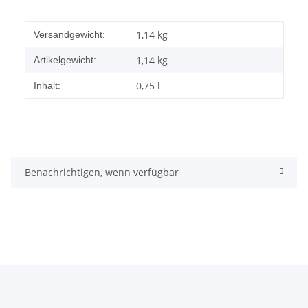
Produkteigenschaft
Wert
1,14 kg
Versandgewicht:
1,14
kg
Artikelgewicht:
0,75 l
Inhalt:
Benachrichtigen, wenn verfügbar