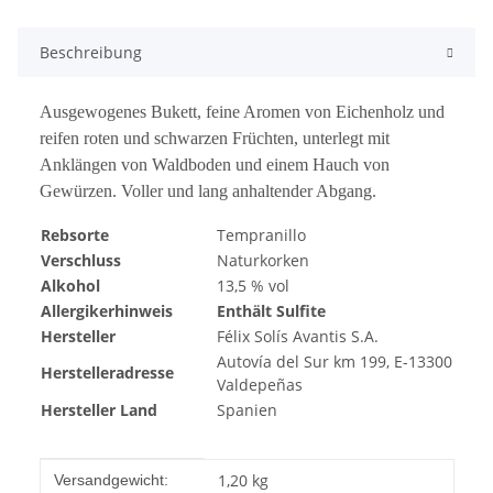
Beschreibung
Ausgewogenes Bukett, feine Aromen von Eichenholz und
reifen roten und schwarzen Früchten, unterlegt mit
Anklängen von Waldboden und einem Hauch von
Gewürzen. Voller und lang anhaltender Abgang.
Rebsorte
Tempranillo
Verschluss
Naturkorken
Alkohol
13,5 % vol
Allergikerhinweis
Enthält Sulfite
Hersteller
Félix Solís Avantis S.A.
Autovía del Sur km 199, E-13300
Herstelleradresse
Valdepeñas
Hersteller Land
Spanien
Produkteigenschaft
Wert
1,20 kg
Versandgewicht: