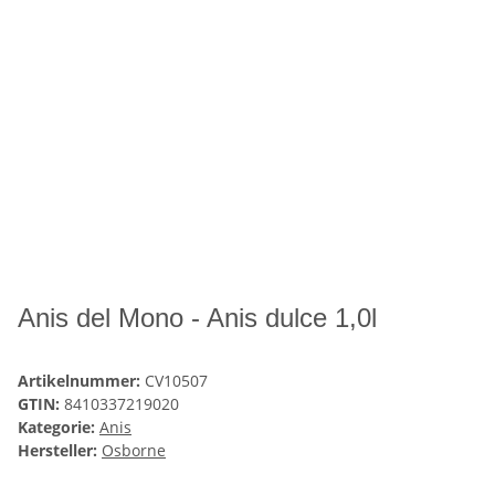
Anis del Mono - Anis dulce 1,0l
Artikelnummer:
CV10507
GTIN:
8410337219020
Kategorie:
Anis
Hersteller:
Osborne