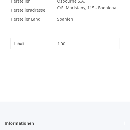
Hersteller
Osbourne S.A.
C/E. Maristany, 115 - Badalona
Herstelleradresse
Hersteller Land
Spanien
Produkteigenschaft
Wert
1,00 l
Inhalt:
Informationen